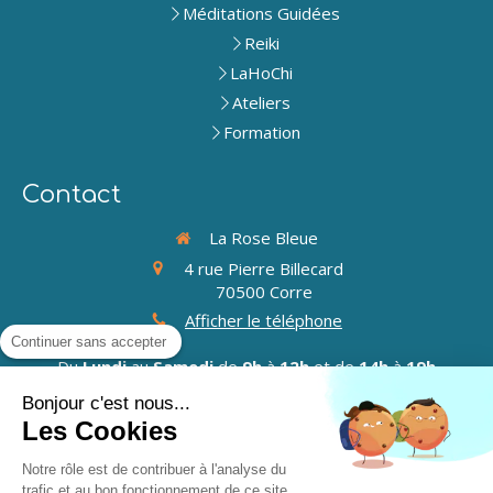
Méditations Guidées
Reiki
LaHoChi
Ateliers
Formation
Contact
La Rose Bleue
4 rue Pierre Billecard
70500
Corre
Afficher le téléphone
Continuer sans accepter
Du
Lundi
au
Samedi
de
9h
à
12h
et de
14h
à
19h
Bonjour c'est nous...
Les Cookies
©2021 -
La Rose Bleue
-
Thérapies énergétiques
Notre rôle est de contribuer à l'analyse du
trafic et au bon fonctionnement de ce site.