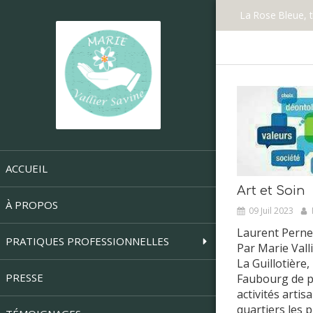
La Rose Bleue, 
ACCUEIL
Art et Soin
À PROPOS
09 Juil 2023
Laurent Perne
PRATIQUES PROFESSIONNELLES
Par Marie Vall
La Guillotière,
PRESSE
Faubourg de pl
activités artis
quartiers les p