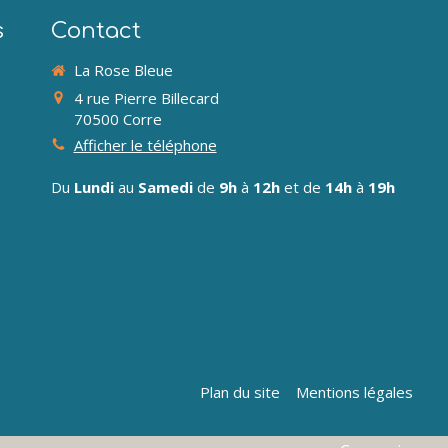
s
Contact
La Rose Bleue
4 rue Pierre Billecard
70500
Corre
Afficher le téléphone
Du
Lundi
au
Samedi
de
9h
à
12h
et de
14h
à
19h
Plan du site
Mentions légales
la manière dont vos informations sont manipulées.