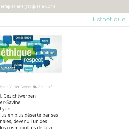
thérapies énergétiques à Corre
Esthétique
Marie Vallier Savine
Actualité
l, Gezichtwerpen
ier-Savine
 Lyon
us en plus déserté par ses
anales, devenu l'un des
lus cosmopolites de la vi...