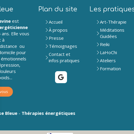
leue
Plan du site
Les pratique
avine
est
Accueil
Art-Thérapie
ergéticienne
À propos
Méditations
 ans. Elle vous
Guidées
Presse
t à
Reiki
 distance ou
Témoignages
domicile pour
LaHoChi
Contact et
 émotionnels
infos pratiques
Ateliers
épression,
Formation
douleurs
oids...
-vous
se Bleue
-
Thérapies énergétiques
rantissant la conformité avec les réglementations. Personnalisez vos préférences pour contrôler 