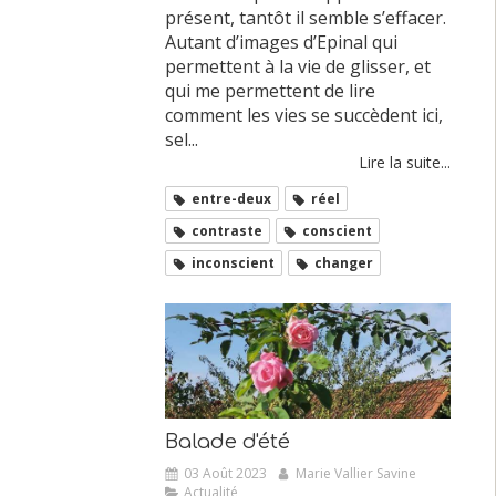
présent, tantôt il semble s’effacer.
Autant d’images d’Epinal qui
permettent à la vie de glisser, et
qui me permettent de lire
comment les vies se succèdent ici,
sel...
Lire la suite...
entre-deux
réel
contraste
conscient
inconscient
changer
Balade d'été
03 Août 2023
Marie Vallier Savine
Actualité