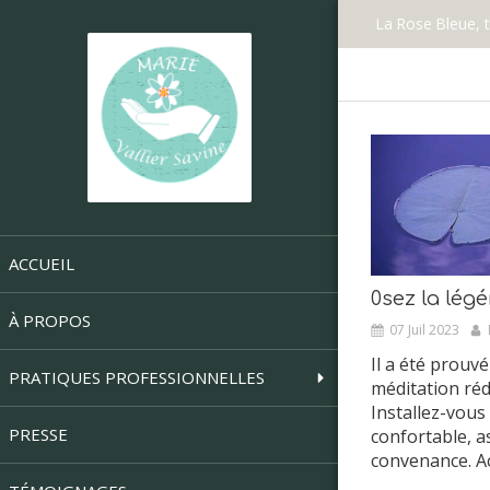
La Rose Bleue, 
ACCUEIL
0sez la légé
À PROPOS
07 Juil 2023
Il a été prouv
PRATIQUES PROFESSIONNELLES
méditation rédu
Installez-vous
PRESSE
confortable, a
convenance. Acc