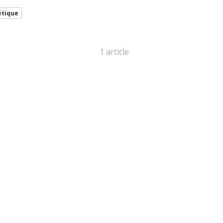
étique
1 article