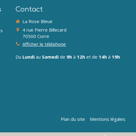
s
Contact
La Rose Bleue
4 rue Pierre Billecard
es
70500
Corre
Afficher le téléphone
Du
Lundi
au
Samedi
de
9h
à
12h
et de
14h
à
19h
Plan du site
Mentions légales
la manière dont vos informations sont manipulées.