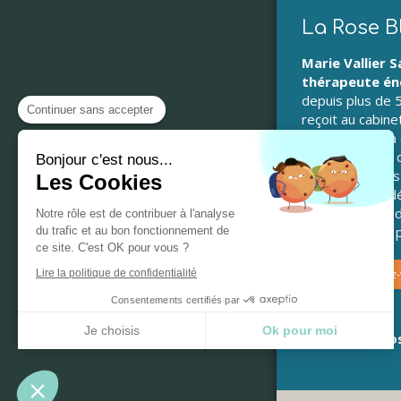
La Rose B
Marie Vallier S
thérapeute én
depuis plus de 5
Continuer sans accepter
reçoit au cabine
Corre, assure à
encore à votre 
Bonjour c'est nous...
tous problèmes
Les Cookies
de stress, de d
d'angoisse, de 
Notre rôle est de contribuer à l'analyse
chroniques, de p
du trafic et au bon fonctionnement de
ce site. C'est OK pour vous ?
Lire la politique de confidentialité
Prendre rendez
Consentements certifiés par
Je choisis
Ok pour moi
©2021 -
La Ro
Plateforme de Gestion du Consentement : Personnalisez vos Options
Axeptio consent
Notre plateforme vous permet d'adapter et de gérer vos paramètres de confidentialité, en ga