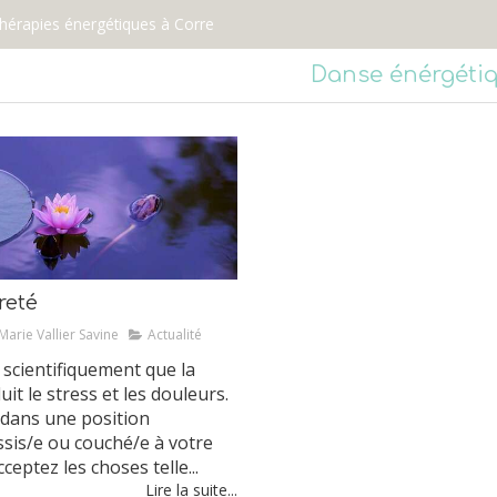
thérapies énergétiques à Corre
Danse énérgéti
reté
Marie Vallier Savine
Actualité
é scientifiquement que la
it le stress et les douleurs.
 dans une position
ssis/e ou couché/e à votre
eptez les choses telle...
Lire la suite...