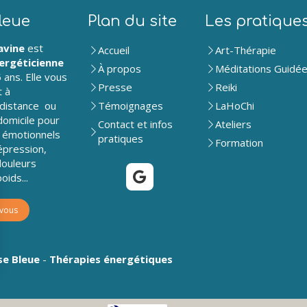
leue
Plan du site
Les pratique
avine
est
Accueil
Art-Thérapie
ergéticienne
À propos
Méditations Guidé
 ans. Elle vous
Presse
Reiki
t à
 distance ou
Témoignages
LaHoChi
domicile pour
Contact et infos
Ateliers
 émotionnels
pratiques
Formation
épression,
douleurs
oids...
-vous
se Bleue
-
Thérapies énergétiques
rantissant la conformité avec les réglementations. Personnalisez vos préférences pour contrôler 