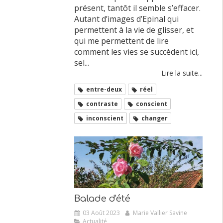
présent, tantôt il semble s’effacer.
Autant d’images d’Epinal qui
permettent à la vie de glisser, et
qui me permettent de lire
comment les vies se succèdent ici,
sel...
Lire la suite...
entre-deux
réel
contraste
conscient
inconscient
changer
Balade d'été
03 Août 2023
Marie Vallier Savine
Actualité